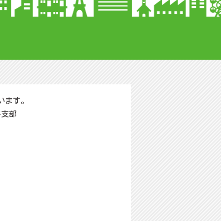
います。
多支部