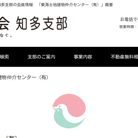
知多支部の会員情報 「東海土地建物仲介センター（有）」概要
お電話で
営業時間：9:
検索
支部のご案内
事業内容
不動産無料
建物仲介センター（有）