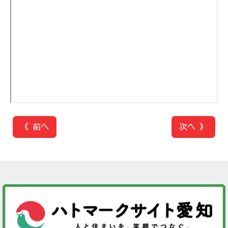
《 前へ
次へ 》