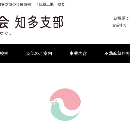
知多支部の会員情報 「新和土地」概要
お電話で
営業時間：9:
検索
支部のご案内
事業内容
不動産無料