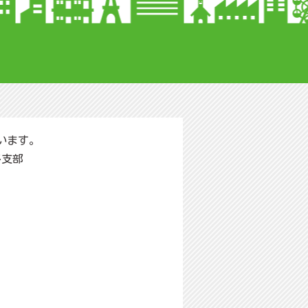
います。
多支部