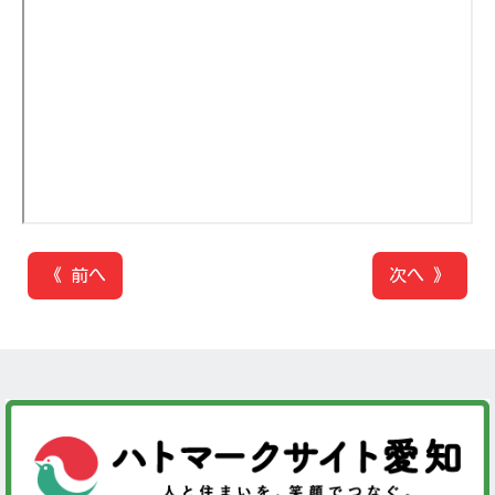
《 前へ
次へ 》