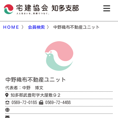
ＨＯＭＥ
〉
会員検索
〉 中野織布不動産ユニット
中野織布不動産ユニット
代表者：中野 博文
知多郡武豊町字大屋敷９２
0569-72-0185
0569-72-4488