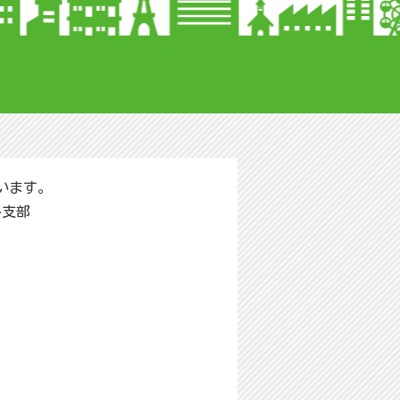
います。
多支部