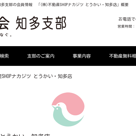
多支部の会員情報 「(株)不動産SHOPナカジツ とうかい・知多店」概要
お電話で
営業時間：9:
検索
支部のご案内
事業内容
不動産無料
産SHOPナカジツ とうかい・知多店