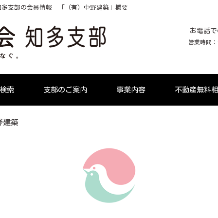
知多支部の会員情報 「（有）中野建築」概要
お電話で
営業時間：9:
検索
支部のご案内
事業内容
不動産無料
野建築