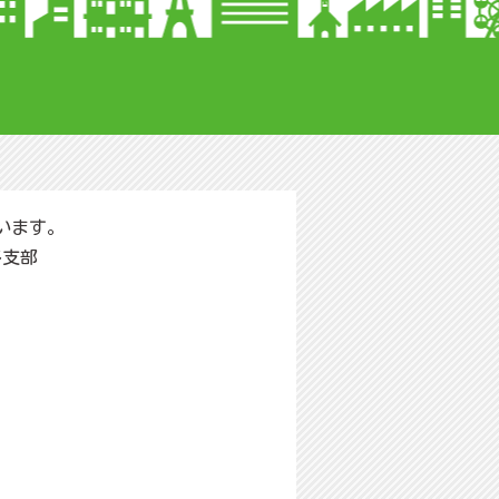
います。
多支部